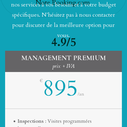
Note Booking.com
nos services à vos besoins et à votre budget
spécifiques. N’hésitez pas à nous contacter
pour discuter de la meilleure option pour
vous.
4.9/5
MANAGEMENT PREMIUM
Note Google
prix + IVA
895
€
227
/
an
Occupation moyenne
Inspections
: Visites programmées