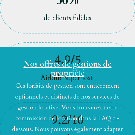
56%
de clients fidèles
4.9/5
Nos offres de gestions de
propriété
Airbnb Superhost
Ces forfaits de gestion sont entièrement
optionnels et distincts de nos services de
gestion locative. Vous trouverez notre
9,2/10
commission de location dans la FAQ ci-
dessous. Nous pouvons également adapter