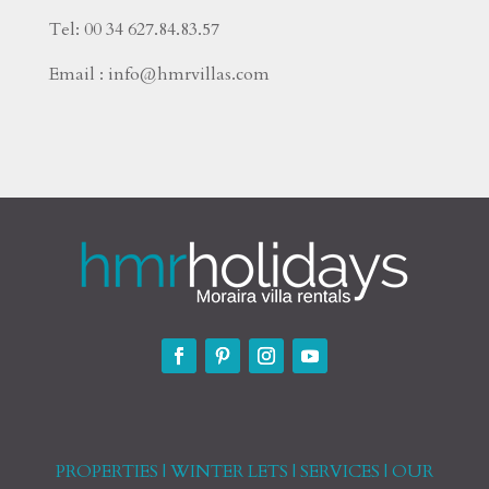
Tel: 00 34 627.84.83.57
Email : info@hmrvillas.com
PROPERTIES
|
WINTER LETS
|
SERVICES
|
OUR