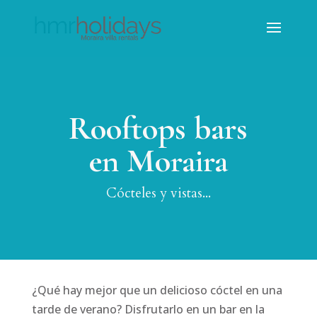
Rooftops bars
en Moraira
Cócteles y vistas...
¿Qué hay mejor que un delicioso cóctel en una
tarde de verano? Disfrutarlo en un bar en la